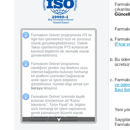
Farmako
Farmakom Online! programından
çıkarıla
100'ün üzerinde farklı ecza deposuna
Güncel
bağlantı kurarak "Alış/Karekod"
bilgilerinizi otomatik olarak
aktarabilirsiniz. Ayrıntılı bilgi almak için
buraya
tıklayınız.
Farmako
Farmakom Online! programında ITS ile
Farmak
ilgili tüm işlemlerinizi hızlı ve sorunsuz
olarak gerçekleştirebilirsiniz. Üstelik
(
Fiyat v
Takas işlemlerinizde PTS kullanarak
karekod bilgilerini de otomatik olarak
gönderebilirsiniz.
Bu öde
Farmakom Online! programına
ücretsi
istediğiniz yerden cep telefonu veya
internet bağlantısı bulunan herhangi
bir platform üzerinden bağlanarak
Farmak
anlık rapor ve işlem bilgilerini
görebilirsiniz. Ayrıntılı bilgi almak için
ve ödeme
buraya
tıklayınız.
Bayi list
Farmakom Online! üzerinde kayıtlı
bulunan ürünlerinize ait "Kamu
İskontosu", "Ürün Fiyatı" vb. bilgiler
sizin herhangi bir işlem yapmanıza
Yeni yıl
gerek kalmaksızın düzenli olarak
Farmakom tarafından internet
Saygıla
üzerinden güncellenmektedir.
Farmako
Farmakom Online! programından