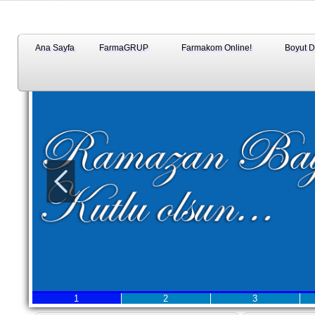
Ana Sayfa
FarmaGRUP
Farmakom Online!
Boyut 
1
1
2
3