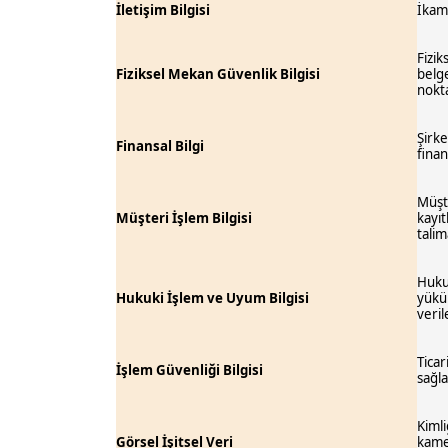
İletişim Bilgisi
İkame
Fizik
Fiziksel Mekan Güvenlik Bilgisi
belge
nokta
Şirke
Finansal Bilgi
finan
Müşte
Müşteri İşlem Bilgisi
kayıt
talim
Hukuk
Hukuki İşlem ve Uyum Bilgisi
yüküm
veril
Ticar
İşlem Güvenliği Bilgisi
sağla
Kimli
Görsel İşitsel Veri
kamer