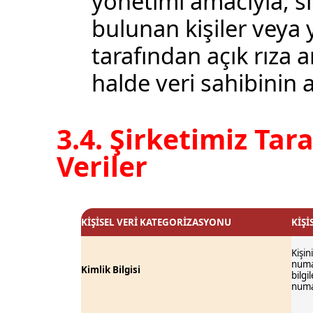
yönetimi amacıyla, s
bulunan kişiler veya 
tarafından açık rıza a
halde veri sahibinin aç
3.4. Şirketimiz Tar
Veriler
KİŞİSEL VERİ KATEGORİZASYONU
KİŞ
Kişin
numar
Kimlik Bilgisi
bilgi
numa