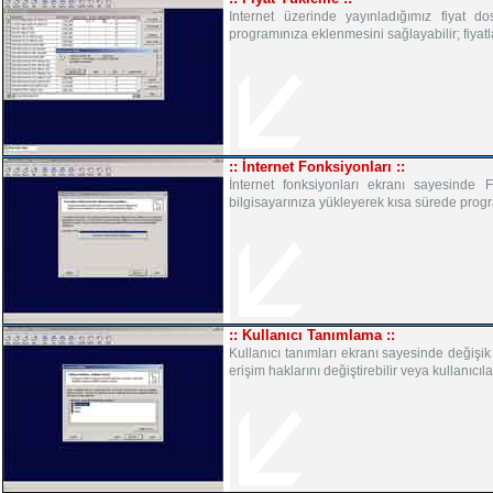
Internet üzerinde yayınladığımız fiyat dos
programınıza eklenmesini sağlayabilir; fiyatları
:: İnternet Fonksiyonları ::
İnternet fonksiyonları ekranı sayesinde F
bilgisayarınıza yükleyerek kısa sürede progra
:: Kullanıcı Tanımlama ::
Kullanıcı tanımları ekranı sayesinde değişik
erişim haklarını değiştirebilir veya kullanıcılar