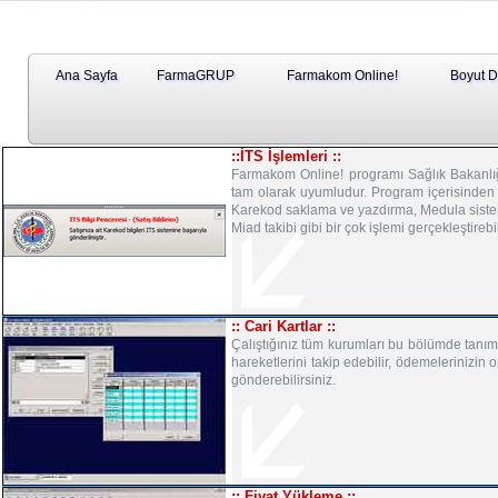
Ana Sayfa
FarmaGRUP
Farmakom Online!
Boyut 
::İTS İşlemleri ::
Farmakom Online! programı Sağlık Bakanlığı
tam olarak uyumludur. Program içerisinden h
Karekod saklama ve yazdırma, Medula sistemi
Miad takibi gibi bir çok işlemi gerçekleştirebil
:: Cari Kartlar ::
Çalıştığınız tüm kurumları bu bölümde tanım
hareketlerini takip edebilir, ödemelerinizin 
gönderebilirsiniz.
:: Fiyat Yükleme ::