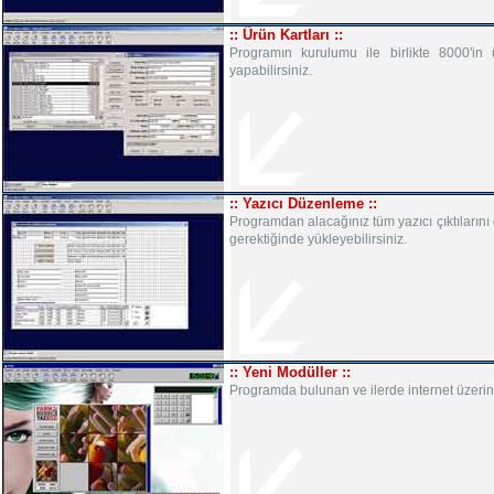
:: Ürün Kartları ::
Programın kurulumu ile birlikte 8000'in üz
yapabilirsiniz.
:: Yazıcı Düzenleme ::
Programdan alacağınız tüm yazıcı çıktılarını 
gerektiğinde yükleyebilirsiniz.
:: Yeni Modüller ::
Programda bulunan ve ilerde internet üzerin