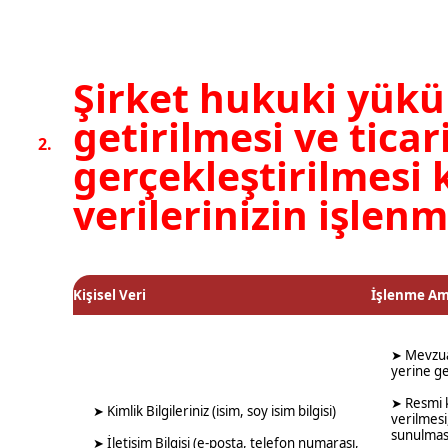
Şirket hukuki yükü
getirilmesi ve ticar
2.
gerçekleştirilmesi
verilerinizin işlenm
Kişisel Veri
İşlenme Am
➤ Mevzua
yerine ge
➤ Resmi 
➤ Kimlik Bilgileriniz (isim, soy isim bilgisi)
verilmesi
sunulmas
➤ İletişim Bilgisi (e-posta, telefon numarası,