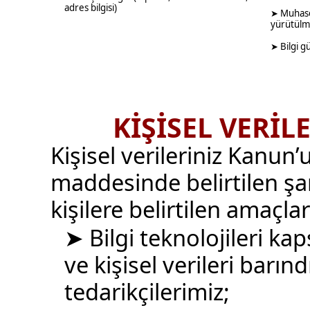
adres bilgisi)
➤ Muhase
yürütülm
➤ Bilgi g
KİŞİSEL VERİL
Kişisel verileriniz Kanun’u
maddesinde belirtilen şa
kişilere belirtilen amaçla
➤ Bilgi teknolojileri k
ve kişisel verileri barı
tedarikçilerimiz;