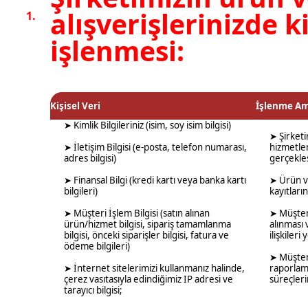
alışverişlerinizde ki
1.
işlenmesi:
Kişisel Veri
İşlenme Am
➤ Kimlik Bilgileriniz (isim, soy isim bilgisi)
➤ Şirket
➤ İletişim Bilgisi (e-posta, telefon numarası,
hizmetler
adres bilgisi)
gerçekleş
➤ Finansal Bilgi (kredi kartı veya banka kartı
➤ Ürün ve
bilgileri)
kayıtları
➤ Müşteri İşlem Bilgisi (satın alınan
➤ Müşteri
ürün/hizmet bilgisi, sipariş tamamlanma
alınması 
bilgisi, önceki siparişler bilgisi, fatura ve
ilişkileri
ödeme bilgileri)
➤ Müşteri
➤ İnternet sitelerimizi kullanmanız halinde,
raporlama
çerez vasıtasıyla edindiğimiz IP adresi ve
süreçlerin
tarayıcı bilgisi;